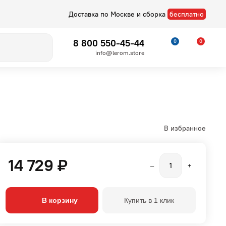
Доставка по Москве и сборка
бесплатно
8 800 550-45-44
0
0
info@lerom.store
В избранное
14 729 ₽
–
+
Детские
Стелла
В корзину
Купить в 1 клик