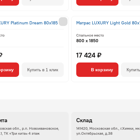
URY Platinum Dream 80x185
Матрас LUXURY Light Gold 80x
сто
Спальное место
800 x 1850
₽
17 424 ₽
орзину
Купить в 1 клик
В корзину
Купить
ита
Склад
овская обл., р.п. Новоивановское,
141420, Московская обл., г.Химки, м
.1, ТК «Три кита» 4 этаж
ул.Октябрьская, д.38