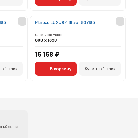
185
Матрас LUXURY Silver 80x185
Спальное место
800 x 1850
15 158 ₽
 в 1 клик
В корзину
Купить в 1 клик
крн.Сходня,