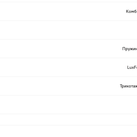
Комб
Пружин
LuxF
Трикота