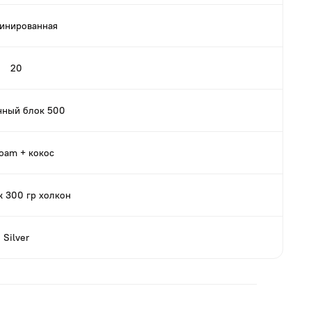
инированная
20
ный блок 500
oam + кокос
ж 300 гр холкон
Silver