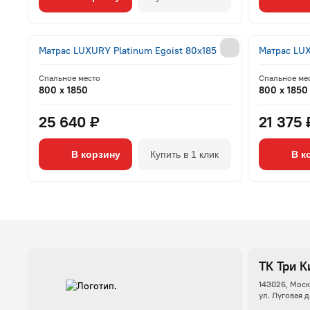
Матрас LUXURY Platinum Egoist 80x185
Матрас LUX
Спальное место
Спальное ме
800 x 1850
800 x 1850
25 640 ₽
21 375 
В корзину
Купить в 1 клик
В к
ТК Три К
143026, Моск
ул. Луговая д