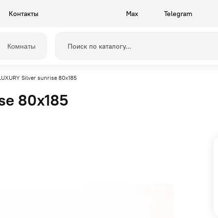
Контакты
Max
Telegram
Комнаты
UXURY Silver sunrise 80x185
se 80x185
Прихожие
Камелия
Спальни
Грейс