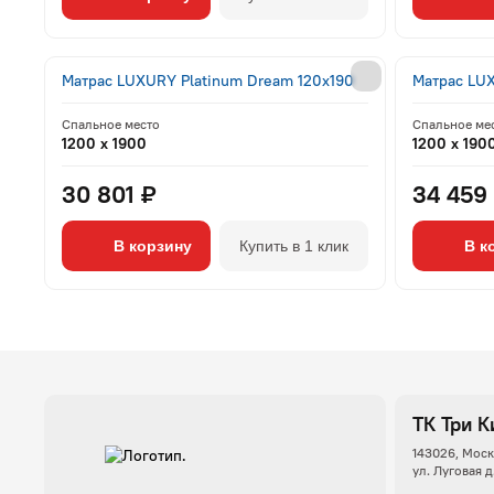
Матрас LUXURY Platinum Dream 120x190
Матрас LU
Спальное место
Спальное ме
1200 x 1900
1200 x 190
30 801 ₽
34 459
В корзину
Купить в 1 клик
В к
ТК Три К
143026, Моск
ул. Луговая д