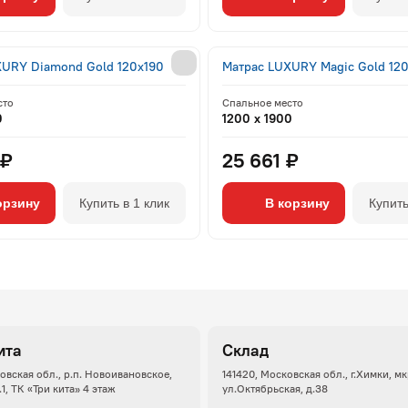
XURY Diamond Gold 120x190
Матрас LUXURY Magic Gold 12
сто
Спальное место
0
1200 x 1900
 ₽
25 661 ₽
орзину
Купить в 1 клик
В корзину
Купить
ита
Склад
овская обл., р.п. Новоивановское,
141420, Московская обл., г.Химки, м
.1, ТК «Три кита» 4 этаж
ул.Октябрьская, д.38