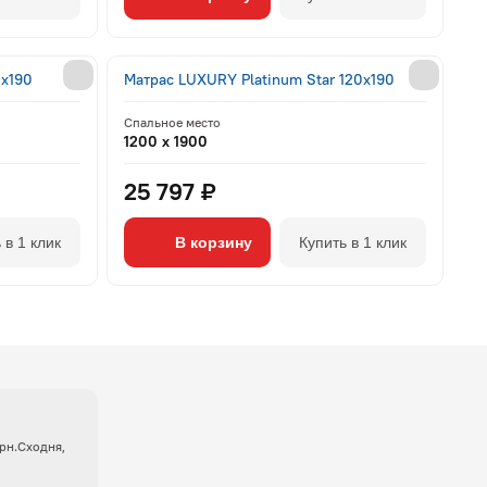
0x190
Матрас LUXURY Platinum Star 120x190
Спальное место
1200 x 1900
25 797 ₽
 в 1 клик
В корзину
Купить в 1 клик
крн.Сходня,