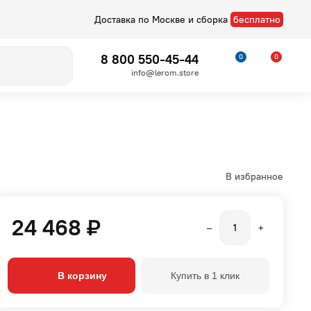
Доставка по Москве и сборка
бесплатно
8 800 550-45-44
0
0
info@lerom.store
В избранное
24 468 ₽
–
+
Детские
Стелла
В корзину
Купить в 1 клик