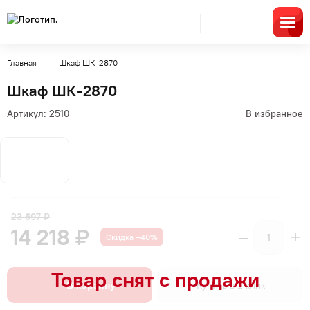
Главная
Шкаф ШК-2870
Шкаф ШК-2870
Артикул:
2510
В избранное
23 697 ₽
14 218 ₽
–
+
Скидка –40%
В корзину
Купить в 1 клик