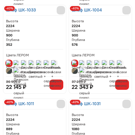
-40%
-40%
Шкаф ШК-1033
Шкаф ШК-1004
Высота
Высота
2224
2224
Ширина
Ширина
900
900
Глубина
Глубина
352
576
Цвета ЛЕРОМ
Цвета ЛЕРОМ
36 906 ₽
37 239 ₽
22 145 ₽
22 343 ₽
-40%
-40%
Шкаф ШК-1011
Шкаф ШК-1031
Высота
Высота
2224
2224
Ширина
Ширина
889
1080
Глубина
Глубина