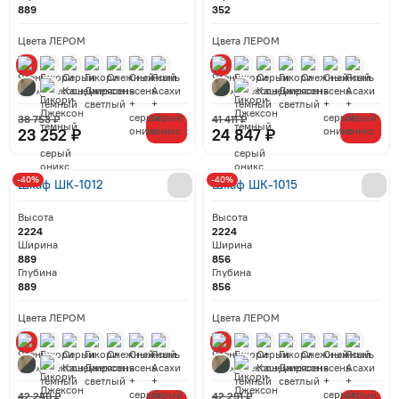
889
352
Цвета ЛЕРОМ
Цвета ЛЕРОМ
38 753 ₽
41 411 ₽
23 252 ₽
24 847 ₽
-40%
-40%
Шкаф ШК-1012
Шкаф ШК-1015
Высота
Высота
2224
2224
Ширина
Ширина
889
856
Глубина
Глубина
889
856
Цвета ЛЕРОМ
Цвета ЛЕРОМ
42 240 ₽
42 291 ₽