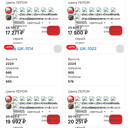
Цвета ЛЕРОМ
Цвета ЛЕРОМ
28 786 ₽
29 834 ₽
17 271 ₽
17 900 ₽
-40%
-40%
Шкаф ШК-1014
Шкаф ШК-1002
Высота
Высота
2224
2224
Ширина
Ширина
665
900
Глубина
Глубина
665
576
Цвета ЛЕРОМ
Цвета ЛЕРОМ
33 323 ₽
33 751 ₽
19 992 ₽
20 251 ₽