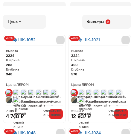
Как сортировать товары
Фильтры
0
Зеркала
Вешалки
-40%
-40%
Шкаф ШК-1052
Шкаф ШК-1021
Высота
Высота
2224
2224
Ширина
Ширина
283
450
Глубина
Глубина
346
576
Цвета ЛЕРОМ
Цвета ЛЕРОМ
7 915 ₽
21 561 ₽
4 748 ₽
12 937 ₽
-40%
-40%
Шкаф ШК-1048
Шкаф ШК-1034