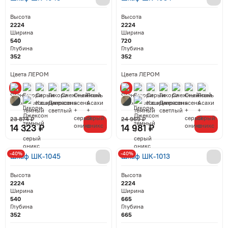
Высота
Высота
2224
2224
Ширина
Ширина
540
720
Глубина
Глубина
352
352
Цвета ЛЕРОМ
Цвета ЛЕРОМ
23 874 ₽
24 969 ₽
14 323 ₽
14 981 ₽
-40%
-40%
Шкаф ШК-1045
Шкаф ШК-1013
Высота
Высота
2224
2224
Ширина
Ширина
540
665
Глубина
Глубина
352
665