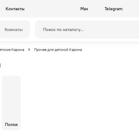
Контакты
Max
Telegram
Комнаты
етские Карина
Прочее для детской Карина
а
Прихожие
Камелия
Спальни
Грейс
Полки