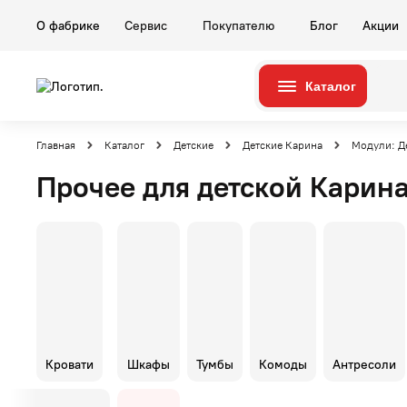
О фабрике
Сервис
Покупателю
Блог
Акции
Каталог
Серии
Комнаты
Главная
Каталог
Детские
Детские Карина
Модули: Д
Прочее для детской Карин
Гостиные
Карина
Кровати
Шкафы
Тумбы
Комоды
Антресоли