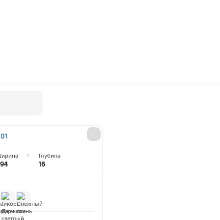
ь товары
Матрасы
Мебель со скидк
01
ирина
Глубина
94
16