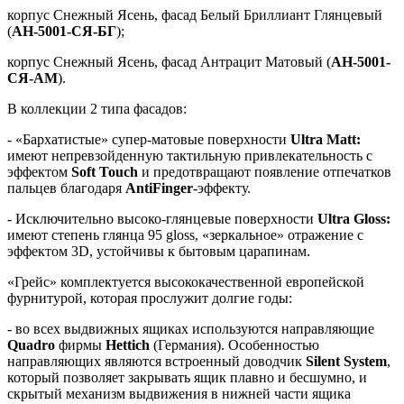
корпус Снежный Ясень, фасад Белый Бриллиант Глянцевый
(
АН-5001-СЯ-БГ
);
корпус Снежный Ясень, фасад Антрацит Матовый (
АН-5001-
СЯ-АМ
).
В коллекции 2 типа фасадов:
- «Бархатистые» супер-матовые поверхности
Ultra
Matt:
имеют непревзойденную тактильную привлекательность с
эффектом
Soft
Touch
и предотвращают появление отпечатков
пальцев благодаря
AntiFinger
-эффекту.
- Исключительно высоко-глянцевые поверхности
Ultra
Gloss:
имеют степень глянца 95 gloss, «зеркальное» отражение с
эффектом 3D, устойчивы к бытовым царапинам.
«Грейс» комплектуется высококачественной европейской
фурнитурой, которая прослужит долгие годы:
- во всех выдвижных ящиках используются направляющие
Quadro
фирмы
Hettich
(Германия). Особенностью
направляющих являются встроенный доводчик
Silent System
,
который позволяет закрывать ящик плавно и бесшумно, и
скрытый механизм выдвижения в нижней части ящика