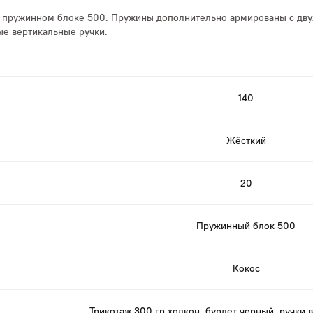
м пружинном блоке 500. Пружины дополнительно армированы с дву
ые вертикальные ручки.
140
Жёсткий
20
Пружинный блок 500
Кокос
Трикотаж 300 гр холкон, бурлет черный, ручки 