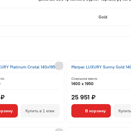
Gold
URY Platinum Cristal 140x195
Матрас LUXURY Sunny Gold 14
сто
Спальное место
0
1400 x 1950
 ₽
25 951 ₽
орзину
Купить в 1 клик
В корзину
Купить