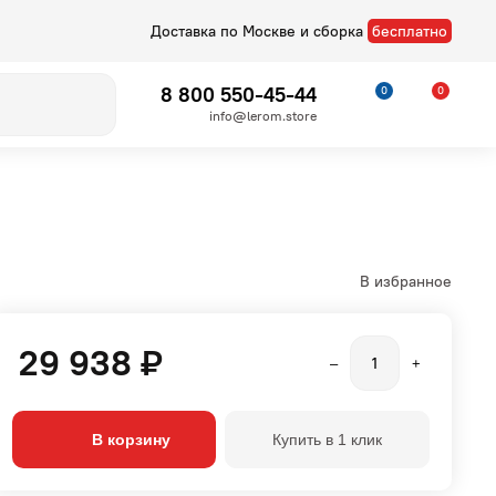
Доставка по Москве и сборка
бесплатно
8 800 550-45-44
0
0
info@lerom.store
В избранное
29 938 ₽
–
+
Детские
Стелла
В корзину
Купить в 1 клик