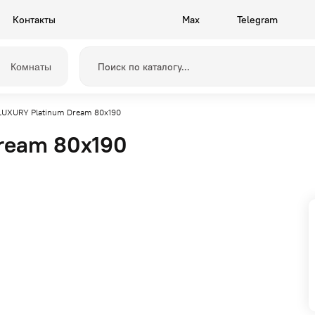
Контакты
Max
Telegram
Комнаты
LUXURY Platinum Dream 80x190
ream 80x190
Прихожие
Камелия
Спальни
Грейс