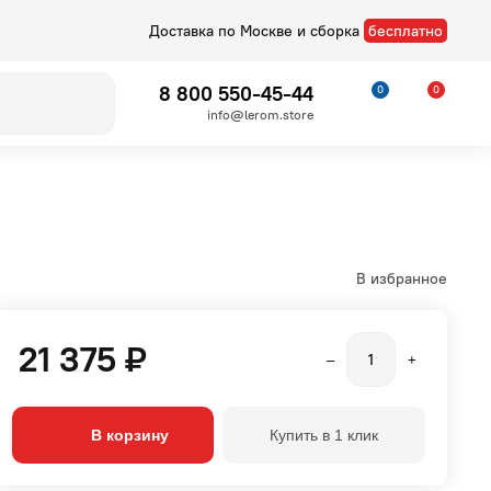
Доставка по Москве и сборка
бесплатно
8 800 550-45-44
0
0
info@lerom.store
В избранное
21 375 ₽
–
+
Детские
Стелла
В корзину
Купить в 1 клик