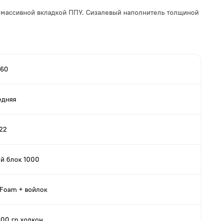
н массивной вкладкой ППУ. Сизалевый наполнитель толщиной
160
едняя
22
й блок 1000
xFoam + войлок
300 гр холкон