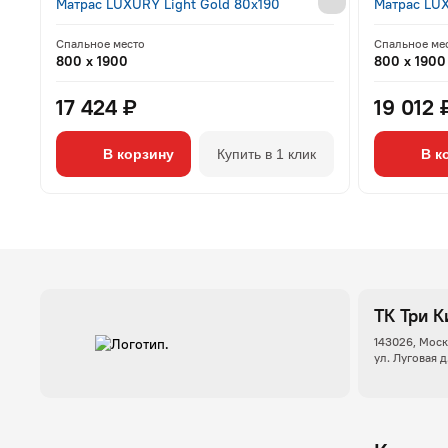
Матрас LUXURY Light Gold 80x190
Матрас LU
Спальное место
Спальное ме
800 x 1900
800 x 1900
17 424 ₽
19 012 
В корзину
Купить в 1 клик
В к
ТК Три К
143026, Моск
ул. Луговая д