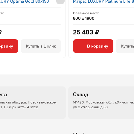
XURY Optima Gold 80x190
Матрас LUXURY Platinum Life 
сто
Спальное место
800 x 1900
₽
25 483 ₽
орзину
Купить в 1 клик
В корзину
Купить
ита
Склад
овская обл., р.п. Новоивановское,
141420, Московская обл., г.Химки, м
.1, ТК «Три кита» 4 этаж
ул.Октябрьская, д.38