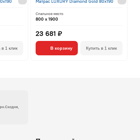
80x190
Матрас LUXURY Diamond Gold 80x190
Спальное место
800 x 1900
23 681 ₽
 в 1 клик
В корзину
Купить в 1 клик
крн.Сходня,