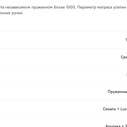
. На независимом пружинном блоке 1000. Периметр матраса усиле
льные ручки.
Ср
Пружинны
Сизаль + Lu
Альпака + 