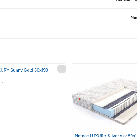
Pla
XURY Sunny Gold 80x190
сто
Матрас LUXURY Silver sky 80x