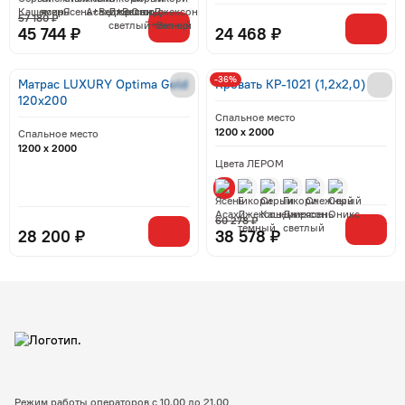
57 180 ₽
45 744 ₽
24 468 ₽
-36%
Матрас LUXURY Optima Gold
Кровать КР-1021 (1,2x2,0)
120x200
Спальное место
1200 x 2000
Спальное место
1200 x 2000
Цвета ЛЕРОМ
60 278 ₽
28 200 ₽
38 578 ₽
Режим работы операторов с 10.00 до 21.00