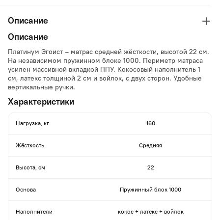
Описание
Описание
Платинум Эгоист – матрас средней жёсткости, высотой 22 см.
На независимом пружинном блоке 1000. Периметр матраса
усилен массивной вкладкой ППУ. Кокосовый наполнитель 1
см, латекс толщиной 2 см и войлок, с двух сторон. Удобные
вертикальные ручки.
Характеристики
Нагрузка, кг
160
Жёсткость
Средняя
Высота, см
22
Основа
Пружинный блок 1000
Наполнители
кокос + латекс + войлок