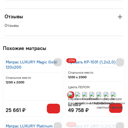
Отзывы
Отзывы
Похожие матрасы
-20%
Матрас LUXURY Magic Gold
Кровать КР-1031 (1,2x2,0)
120x200
Спальное место
1200 x 2000
Спальное место
1200 x 2000
Цвета ЛЕРОМ
62 198 ₽
25 661 ₽
49 758 ₽
-40%
Матрас LUXURY Platinum
Кровать КР-2801 (1,2x2,0)