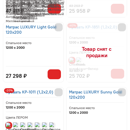
59 264 ₽
43 263 ₽
47 411 ₽
25 958 ₽
-40%
Матрас LUXURY Light Gold
Кровать КР-1851 (1,2x2,0)
120x200
Спальное место
1200 x 2000
Спальное место
1200 x 2000
Цвета ЛЕРОМ
42 837 ₽
27 298 ₽
25 702 ₽
-20%
Кровать КР-1011 (1,2x2,0)
Матрас LUXURY Sunny Gold
120x200
Спальное место
1200 x 2000
Спальное место
1200 x 2000
Цвета ЛЕРОМ