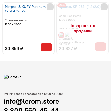
-40%
Матрас LUXURY Platinum
Кровать КР-2851 (1,2x2,0)
Cristal 120x200
Спальное место
1200 x 2000
Спальное место
1200 x 2000
Цвета ЛЕРОМ
34 712 ₽
30 359 ₽
20 827 ₽
Режим работы операторов с 10.00 до 21.00
info@lerom.store
8 800 550-45-44