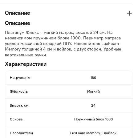
Описание
Описание
Платинум Флекс – мягкий матрас, высотой 24 см. На
независимом пружинном блоке 1000. Периметр матраса
усилен массивной вкладкой ППУ. Наполнитель LuxFoam
Memory
толщиной 4 см и войлок, с двух сторон. Удобные
вертикальные ручки.
Характеристики
Нагрузка, кг
160
Жёсткость
Мягкий
Высота, см
24
Основа
Пружинный блок 1000
Наполнители
LuxFoam Memory + войлок