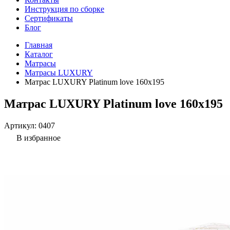
Инструкция по сборке
Сертификаты
Блог
Главная
Каталог
Матрасы
Матрасы LUXURY
Матрас LUXURY Platinum love 160x195
Матрас LUXURY Platinum love 160x195
Артикул:
0407
В избранное