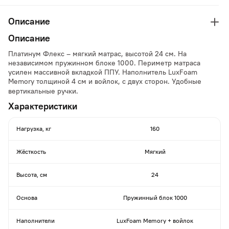
Описание
Описание
Платинум Флекс – мягкий матрас, высотой 24 см. На
независимом пружинном блоке 1000. Периметр матраса
усилен массивной вкладкой ППУ. Наполнитель LuxFoam
Memory
толщиной 4 см и войлок, с двух сторон. Удобные
вертикальные ручки.
Характеристики
Нагрузка, кг
160
Жёсткость
Мягкий
Высота, см
24
Основа
Пружинный блок 1000
Наполнители
LuxFoam Memory + войлок