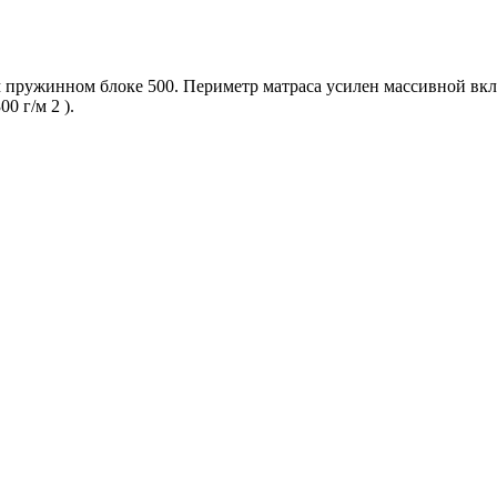
ом пружинном блоке 500. Периметр матраса усилен массивной в
0 г/м 2 ).