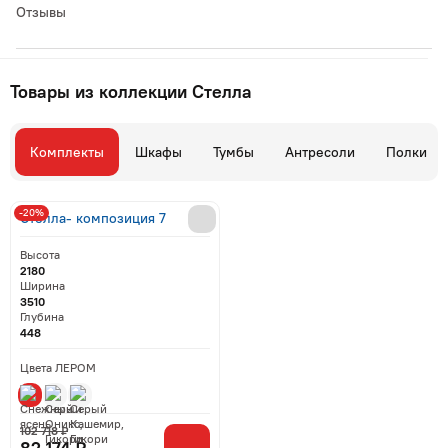
Отзывы
Товары из коллекции Стелла
Комплекты
Шкафы
Тумбы
Антресоли
Полки
-20%
Стелла- композиция 7
Высота
2180
Ширина
3510
Глубина
448
Цвета ЛЕРОМ
102 718 ₽