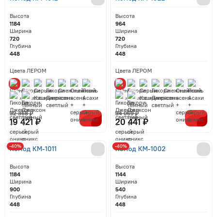
Высота
Высота
1184
964
Ширина
Ширина
720
720
Глубина
Глубина
448
448
Цвета ЛЕРОМ
Цвета ЛЕРОМ
32 368 ₽
34 069 ₽
19 421 ₽
20 441 ₽
-40%
-40%
Комод КМ-1011
Комод КМ-1002
Высота
Высота
1184
1144
Ширина
Ширина
900
540
Глубина
Глубина
448
448