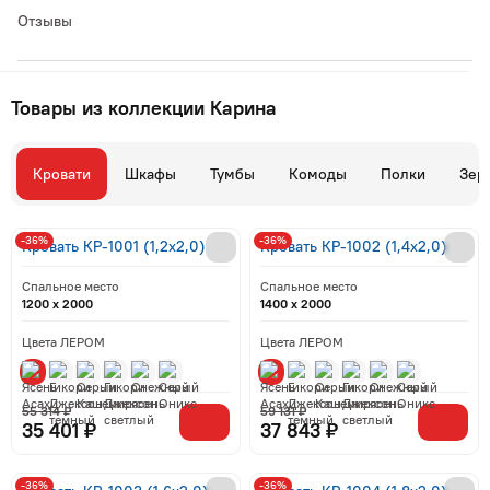
Отзывы
Товары из коллекции Карина
Кровати
Шкафы
Тумбы
Комоды
Полки
Зер
-36%
-36%
Кровать КР-1001 (1,2x2,0)
Кровать КР-1002 (1,4x2,0)
Спальное место
Спальное место
1200 x 2000
1400 x 2000
Цвета ЛЕРОМ
Цвета ЛЕРОМ
55 314 ₽
59 131 ₽
35 401 ₽
37 843 ₽
-36%
-36%