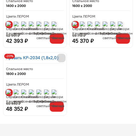
Спальное место
Спальное место
1400 x 2000
1600 x 2000
Цвета ЛЕРОМ
Цвета ЛЕРОМ
52 991 ₽
56 713 ₽
42 393 ₽
45 370 ₽
-20%
Кровать КР-2034 (1,8x2,0)
Спальное место
1800 x 2000
Цвета ЛЕРОМ
60 440 ₽
48 352 ₽