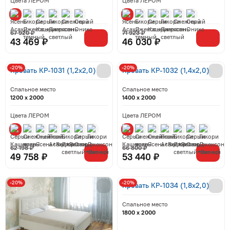
Цвета ЛЕРОМ
Цвета ЛЕРОМ
67 920 ₽
71 923 ₽
43 469 ₽
46 030 ₽
-20%
-20%
Кровать КР-1031 (1,2x2,0)
Кровать КР-1032 (1,4x2,0)
Спальное место
Спальное место
1200 x 2000
1400 x 2000
Цвета ЛЕРОМ
Цвета ЛЕРОМ
62 198 ₽
66 800 ₽
49 758 ₽
53 440 ₽
-20%
-20%
Кровать КР-1034 (1,8x2,0)
Спальное место
1800 x 2000