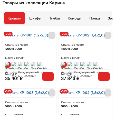
Товары из коллекции Карина
Кровати
Шкафы
Тумбы
Комоды
Полки
Зер
-36%
-36%
Кровать КР-1001 (1,2x2,0)
Кровать КР-1002 (1,4x2,0)
Спальное место
Спальное место
1200 x 2000
1400 x 2000
Цвета ЛЕРОМ
Цвета ЛЕРОМ
55 314 ₽
59 131 ₽
35 401 ₽
37 843 ₽
-36%
-36%
Кровать КР-1003 (1,6x2,0)
Кровать КР-1004 (1,8x2,0)
Спальное место
Спальное место
1600 x 2000
1800 x 2000