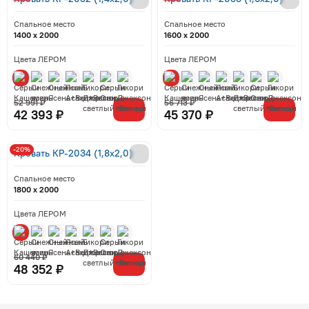
Спальное место
Спальное место
1400 x 2000
1600 x 2000
Цвета ЛЕРОМ
Цвета ЛЕРОМ
52 991 ₽
56 713 ₽
42 393 ₽
45 370 ₽
-20%
Кровать КР-2034 (1,8x2,0)
Спальное место
1800 x 2000
Цвета ЛЕРОМ
60 440 ₽
48 352 ₽