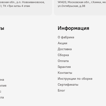
овская обл., р.п. Новоивановское,
141420, Московская обл., г.Химки, м
.1, ТК «Три кита» 4 этаж
ул.Октябрьская, д.38
ты
Информация
О фабрике
Акции
Доставка
Сборка
Оплата
Гарантия
Контакты
Инструкции по сборке
ина
Сертификаты
елия
Блог
с
лла