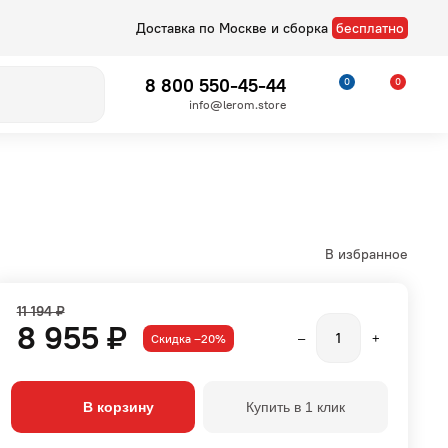
Доставка по Москве и сборка
бесплатно
8 800 550-45-44
0
0
info@lerom.store
В избранное
11 194 ₽
8 955 ₽
Скидка –20%
–
+
Детские
Стелла
В корзину
Купить в 1 клик