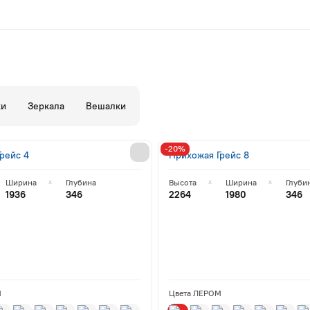
ки
Зеркала
Вешалки
-20%
рейс 4
Прихожая Грейс 8
Ширина
Глубина
Высота
Ширина
Глуби
1936
346
2264
1980
346
М
Цвета ЛЕРОМ