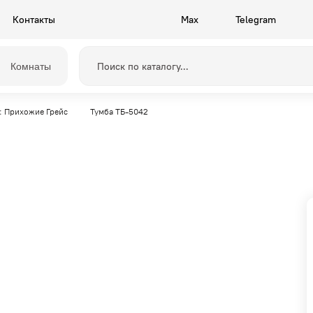
Контакты
Max
Telegram
Комнаты
: Прихожие Грейс
Тумба ТБ-5042
Прихожие
Камелия
Спальни
Грейс