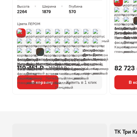
Высота
Ширина
Глубина
2264
1879
570
Цвета ЛЕРОМ
119 451 ₽
82 723
149 314 ₽
В корзину
Купить в 1 клик
В к
ТК Три К