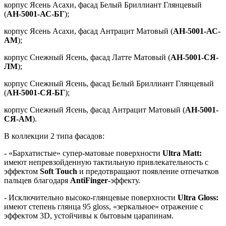
корпус Ясень Асахи, фасад Белый Бриллиант Глянцевый
(
АН-5001-АС-БГ
);
корпус Ясень Асахи, фасад Антрацит Матовый (
АН-5001-АС-
АМ
);
корпус Снежный Ясень, фасад Латте Матовый (
АН-5001-СЯ-
ЛМ
);
корпус Снежный Ясень, фасад Белый Бриллиант Глянцевый
(
АН-5001-СЯ-БГ
);
корпус Снежный Ясень, фасад Антрацит Матовый (
АН-5001-
СЯ-АМ
).
В коллекции 2 типа фасадов:
- «Бархатистые» супер-матовые поверхности
Ultra
Matt:
имеют непревзойденную тактильную привлекательность с
эффектом
Soft
Touch
и предотвращают появление отпечатков
пальцев благодаря
AntiFinger
-эффекту.
- Исключительно высоко-глянцевые поверхности
Ultra
Gloss:
имеют степень глянца 95 gloss, «зеркальное» отражение с
эффектом 3D, устойчивы к бытовым царапинам.