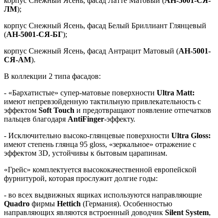
корпус Снежный Ясень, фасад Латте Матовый (
АН-5001-СЯ-
ЛМ
);
корпус Снежный Ясень, фасад Белый Бриллиант Глянцевый
(
АН-5001-СЯ-БГ
);
корпус Снежный Ясень, фасад Антрацит Матовый (
АН-5001-
СЯ-АМ
).
В коллекции 2 типа фасадов:
- «Бархатистые» супер-матовые поверхности
Ultra Matt:
имеют непревзойденную тактильную привлекательность с
эффектом
Soft Touch
и предотвращают появление отпечатков
пальцев благодаря
AntiFinger
-эффекту.
- Исключительно высоко-глянцевые поверхности
Ultra Gloss:
имеют степень глянца 95 gloss, «зеркальное» отражение с
эффектом 3D, устойчивы к бытовым царапинам.
«Грейс» комплектуется высококачественной европейской
фурнитурой, которая прослужит долгие годы:
- во всех выдвижных ящиках используются направляющие
Quadro
фирмы
Hettich
(Германия). Особенностью
направляющих являются встроенный доводчик
Silent System
,