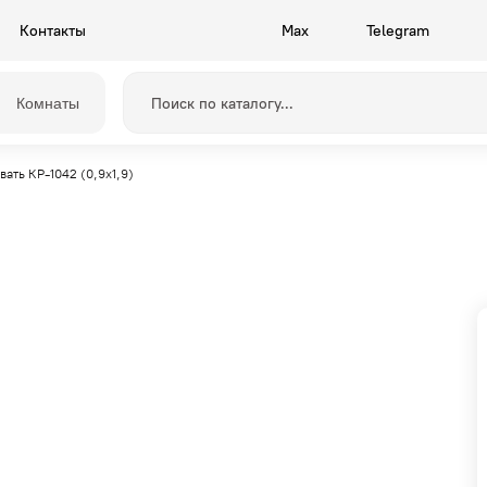
Контакты
Max
Telegram
Комнаты
вать КР-1042 (0,9x1,9)
Прихожие
Камелия
Спальни
Грейс