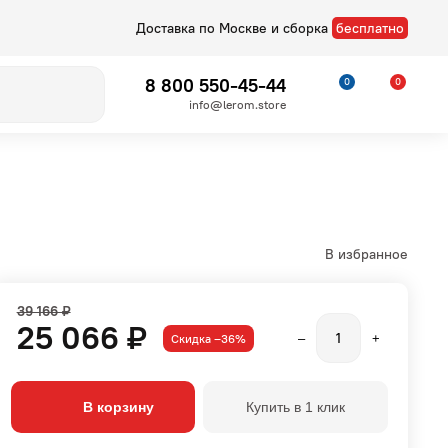
Доставка по Москве и сборка
бесплатно
8 800 550-45-44
0
0
info@lerom.store
В избранное
39 166 ₽
25 066 ₽
Скидка –36%
–
+
Детские
Стелла
В корзину
Купить в 1 клик