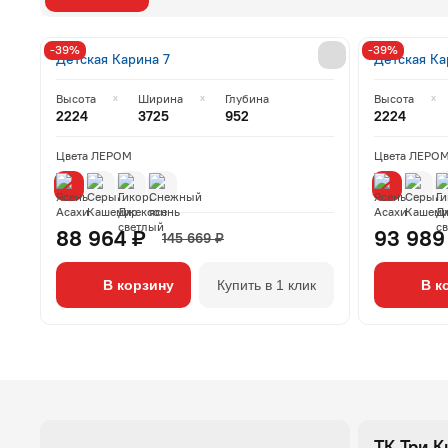
-39%
-39%
Детская Карина 7
Детская Ка
Высота
Ширина
Глубина
Высота
2224
3725
952
2224
Цвета ЛЕРОМ
Цвета ЛЕРО
88 964 ₽
93 989
145 669 ₽
В корзину
Купить в 1 клик
В к
ТК Три К