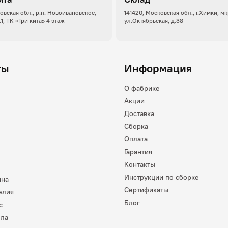
овская обл., р.п. Новоивановское,
141420, Московская обл., г.Химки, м
.1, ТК «Три кита» 4 этаж
ул.Октябрьская, д.38
ты
Информация
О фабрике
Акции
Доставка
Сборка
Оплата
Гарантия
Контакты
Инструкции по сборке
ина
Сертификаты
елия
Блог
с
лла