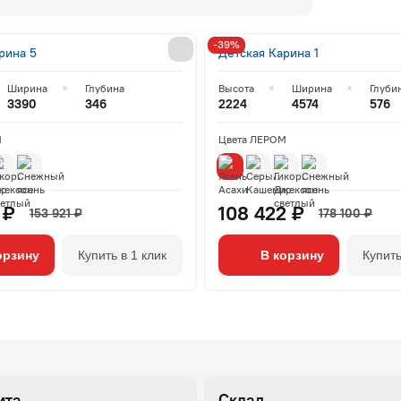
-39%
рина 5
Детская Карина 1
Ширина
Глубина
Высота
Ширина
Глуби
3390
346
2224
4574
576
М
Цвета ЛЕРОМ
 ₽
108 422 ₽
153 921 ₽
178 100 ₽
орзину
Купить в 1 клик
В корзину
Купить
ита
Склад