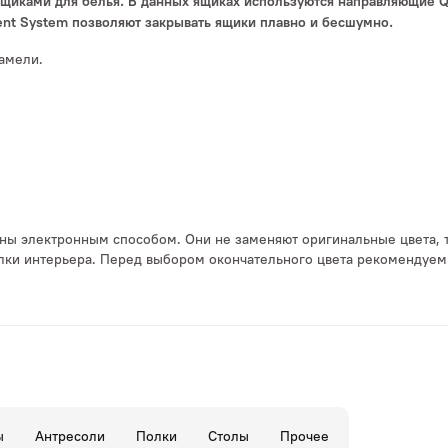
щиками для белья. В данных ящиках используются направляющие Q
nt System позволяют закрывать ящики плавно и бесшумно.
амели.
ы электронным способом. Они не заменяют оригинальные цвета, так
делки интерьера. Перед выбором окончательного цвета рекомендуем
ы
Антресоли
Полки
Столы
Прочее