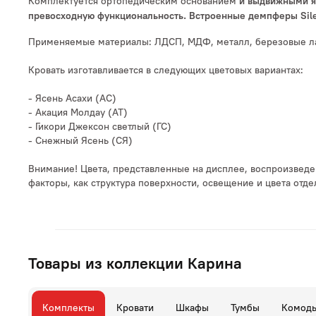
Комплектуется ортопедическим основанием
и выдвижными я
превосходную функциональность. Встроенные демпферы Sile
Применяемые материалы: ЛДСП, МДФ, металл, березовые л
Кровать изготавливается в следующих цветовых вариантах:
- Ясень Асахи (АС)
- Акация Молдау (АТ)
- Гикори Джексон светлый (ГС)
- Снежный Ясень (СЯ)
Внимание! Цвета, представленные на дисплее, воспроизведен
факторы, как структура поверхности, освещение и цвета от
Товары из коллекции Карина
Комплекты
Кровати
Шкафы
Тумбы
Комод