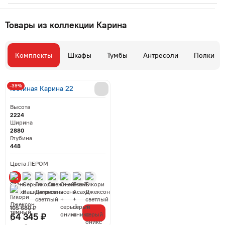
Товары из коллекции Карина
Комплекты
Шкафы
Тумбы
Антресоли
Полки
-39%
Гостиная Карина 22
Высота
2224
Ширина
2880
Глубина
448
Цвета ЛЕРОМ
105 680 ₽
64 345 ₽