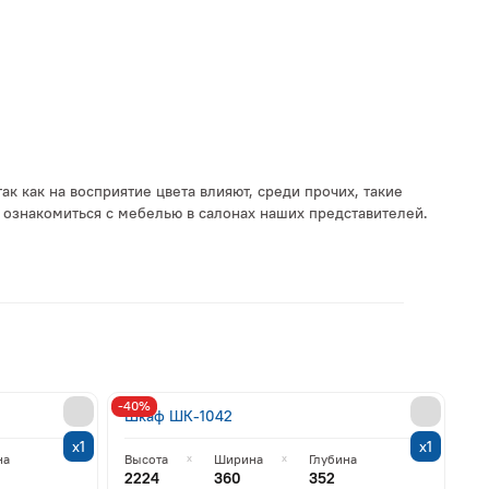
 как на восприятие цвета влияют, среди прочих, такие
 ознакомиться с мебелью в салонах наших представителей.
-40%
Шкаф ШК-1042
х1
х1
на
Высота
Ширина
Глубина
2224
360
352