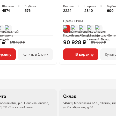
Ширина
Глубина
Высота
Ширина
Глуби
4574
576
2224
2340
600
М
Цвета ЛЕРОМ
2 ₽
90 928 ₽
178 100 ₽
113 660 ₽
орзину
Купить в 1 клик
В корзину
Купить
ита
Склад
овская обл., р.п. Новоивановское,
141420, Московская обл., г.Химки, м
.1, ТК «Три кита» 4 этаж
ул.Октябрьская, д.38