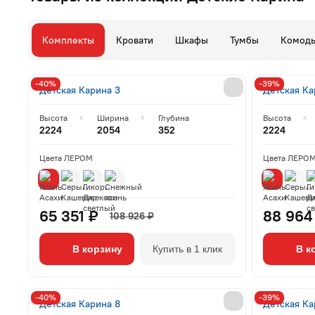
Комплекты
Кровати
Шкафы
Тумбы
Комод
-40%
-39%
Детская Карина 3
Детская Ка
Высота
Ширина
Глубина
Высота
2224
2054
352
2224
Цвета ЛЕРОМ
Цвета ЛЕРО
65 351 ₽
88 964
108 926 ₽
В корзину
Купить в 1 клик
В к
-40%
-39%
Детская Карина 8
Детская Ка