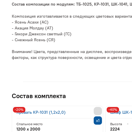
Состав композиции по модулям: ТБ-1025, КР-1031, ШК-1041, Ш
Композиция изготавливается в следующих цветовых варианта
- Ясень Асахи (АС)
- Акация Молдау (АТ)
- Гикори Джексон светлый (ГС)
- Снежный Ясень (СЯ)
Внимание! Цвета, представленные на дисплее, воспроизведен
факторы, как структура поверхности, освещение и цвета от
Состав комплекта
-20%
-40%
Кровать КР-1031 (1,2x2,0)
Шкаф ШК-1
х1
Спальное место
Высота
1200 x 2000
2224