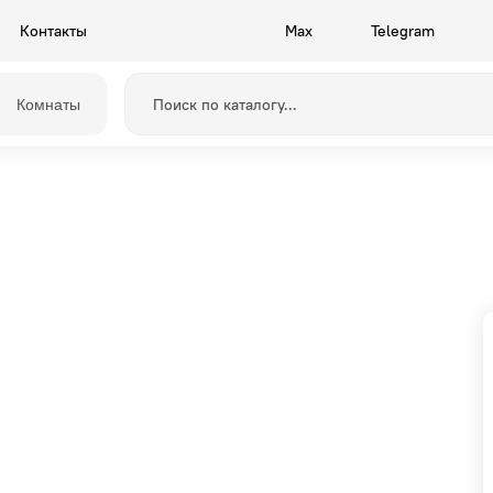
Контакты
Max
Telegram
Комнаты
Прихожие
Камелия
Спальни
Грейс