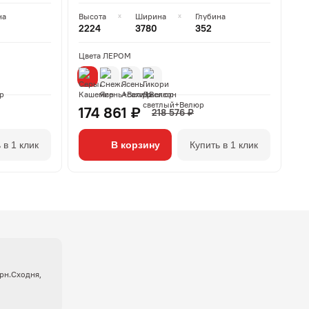
на
Высота
Ширина
Глубина
2224
3780
352
Цвета ЛЕРОМ
174 861 ₽
218 576 ₽
 в 1 клик
В корзину
Купить в 1 клик
крн.Сходня,