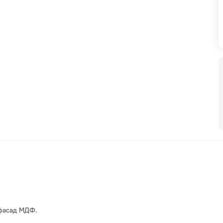
Матрасы
Мебель со скидк
 фасад МДФ.