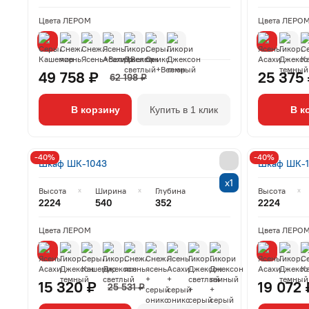
Цвета ЛЕРОМ
Цвета ЛЕРО
49 758 ₽
25 375
62 198 ₽
В корзину
Купить в 1 клик
В к
-40%
-40%
Шкаф ШК-1043
Шкаф ШК-
х1
Высота
Ширина
Глубина
Высота
2224
540
352
2224
Цвета ЛЕРОМ
Цвета ЛЕРО
15 320 ₽
19 072 
25 531 ₽