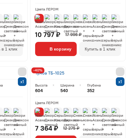
Цвета ЛЕРОМ
10 797 ₽
17 996 ₽
 в 1 клик
В корзину
Купить в 1 клик
-40%
Тумба ТБ-1025
х1
х1
на
Высота
Ширина
Глубина
604
540
352
Цвета ЛЕРОМ
7 364 ₽
12 275 ₽