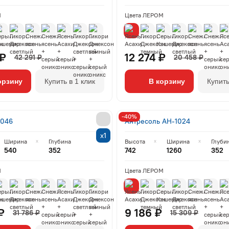
М
Цвета ЛЕРОМ
 ₽
12 274 ₽
42 291 ₽
20 458 ₽
орзину
Купить в 1 клик
В корзину
Купить
-40%
1046
Антресоль АН-1024
х1
Ширина
Глубина
Высота
Ширина
Глуби
540
352
742
1260
352
М
Цвета ЛЕРОМ
₽
9 186 ₽
31 786 ₽
15 309 ₽