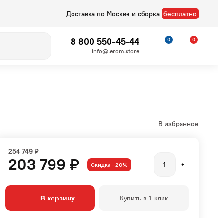
Доставка по Москве и сборка
бесплатно
8 800 550-45-44
0
0
info@lerom.store
В избранное
254 749 ₽
203 799 ₽
Скидка –20%
–
+
Детские
Стелла
В корзину
Купить в 1 клик