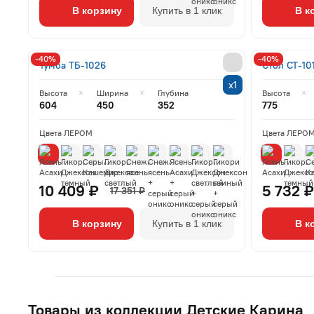
В корзину
Купить в 1 клик
В к
-40%
-40%
Тумба ТБ-1026
Стол СТ-10
х1
Высота
Ширина
Глубина
Высота
604
450
352
775
Цвета ЛЕРОМ
Цвета ЛЕРО
10 409 ₽
5 732 ₽
17 351 ₽
В корзину
Купить в 1 клик
В к
Товары из коллекции Детские Карина