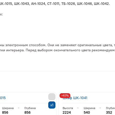
К-1015, ШК-1043, АН-1024, СТ-1011, ТБ-1026, ШК-1046, ШК-1042.
х:
ы электронным способом. Они не заменяют оригинальные цвета, так
делки интерьера. Перед выбором окончательного цвета рекомендуем
-40%
015
Шкаф ШК-1041
х1
Ширина
Глубина
Высота
Ширина
Глуби
856
856
2224
540
352