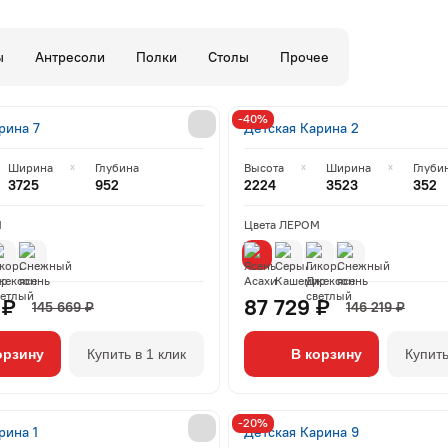
ы
Антресоли
Полки
Столы
Прочее
-40%
рина 7
Детская Карина 2
Ширина
Глубина
Высота
Ширина
Глуби
3725
952
2224
3523
352
М
Цвета ЛЕРОМ
 ₽
87 729 ₽
145 669 ₽
146 219 ₽
орзину
Купить в 1 клик
В корзину
Купить
-20%
рина 1
Детская Карина 9