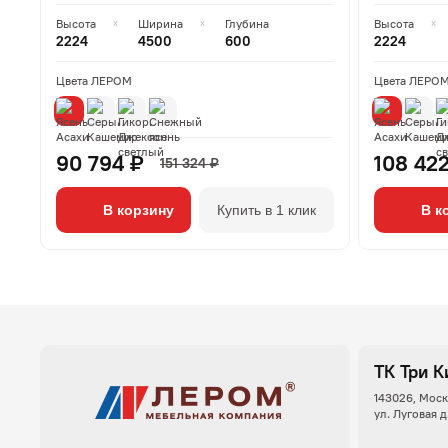
Высота
Ширина
Глубина
Высота
2224
4500
600
2224
Цвета ЛЕРОМ
Цвета ЛЕРО
90 794 ₽
108 42
151 324 ₽
В корзину
Купить в 1 клик
В к
ТК Три К
143026, Моск
ул. Луговая д