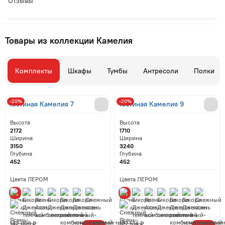
Отзывы
Товары из коллекции Камелия
Комплекты
Шкафы
Тумбы
Антресоли
Полки
-20%
-20%
Гостиная Камелия 7
Гостиная Камелия 9
Высота
Высота
2172
1710
Ширина
Ширина
3150
3240
Глубина
Глубина
452
452
Цвета ЛЕРОМ
Цвета ЛЕРОМ
142 009 ₽
127 514 ₽