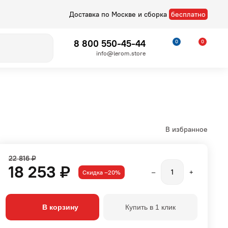
Доставка по Москве и сборка
бесплатно
8 800 550-45-44
0
0
info@lerom.store
В избранное
22 816 ₽
18 253 ₽
Скидка –20%
–
+
Детские
Стелла
В корзину
Купить в 1 клик