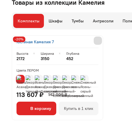
Товары из коллекции Камелия
Комплекты
Шкафы
Тумбы
Антресоли
Пол
-20%
Гостиная Камелия 7
Высота
Ширина
Глубина
2172
3150
452
Цвета ЛЕРОМ
113 607 ₽
142 009 ₽
В корзину
Купить в 1 клик