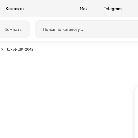
Контакты
Max
Telegram
Комнаты
Шкаф ШК-2642
Прихожие
Камелия
Спальни
Грейс