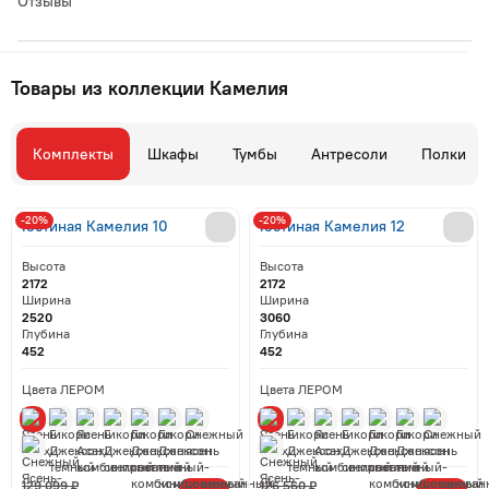
Отзывы
Товары из коллекции Камелия
Комплекты
Шкафы
Тумбы
Антресоли
Полки
-20%
-20%
Гостиная Камелия 10
Гостиная Камелия 12
Высота
Высота
2172
2172
Ширина
Ширина
2520
3060
Глубина
Глубина
452
452
Цвета ЛЕРОМ
Цвета ЛЕРОМ
129 099 ₽
126 560 ₽