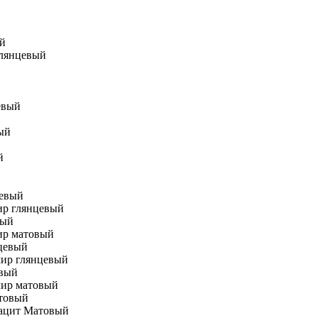
Глянцевый
евый
ый
й
ир глянцевый
ир матовый
мир глянцевый
мир матовый
рацит Матовый