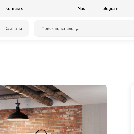
Контакты
Max
Telegram
Комнаты
Прихожие
Камелия
Спальни
Грейс