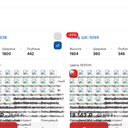
-20%
5038
Шкаф ШК-5069
х1
Ширина
Глубина
Высота
Ширина
Глуби
1800
442
1904
360
346
М
Цвета ЛЕРОМ
 ₽
18 143 ₽
28 116 ₽
22 679 ₽