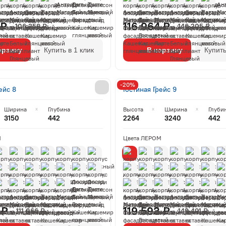
 ₽
116 964 ₽
106 359 ₽
146 205 ₽
орзину
Купить в 1 клик
В корзину
Купить
-20%
ейс 8
Гостиная Грейс 9
Ширина
Глубина
Высота
Ширина
Глуби
3150
442
2264
3240
442
М
Цвета ЛЕРОМ
 ₽
119 593 ₽
111 066 ₽
149 491 ₽