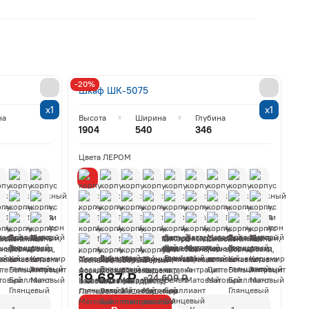
-20%
Шкаф ШК-5075
х1
х1
на
Высота
Ширина
Глубина
1904
540
346
Цвета ЛЕРОМ
19 687 ₽
24 609 ₽