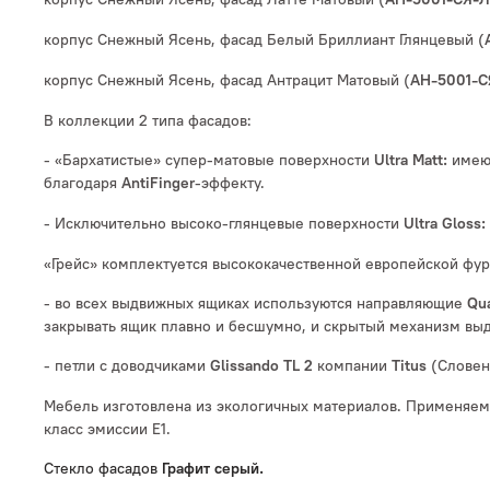
корпус Снежный Ясень, фасад Белый Бриллиант Глянцевый (
корпус Снежный Ясень, фасад Антрацит Матовый (
АН-5001-
В коллекции 2 типа фасадов:
- «Бархатистые» супер-матовые поверхности
имеют
Ultra
Matt:
благодаря
-эффекту.
AntiFinger
- Исключительно высоко-глянцевые поверхности
Ultra
Gloss:
«Грейс» комплектуется высококачественной европейской фур
- во всех выдвижных ящиках используются направляющие
Qu
закрывать ящик плавно и бесшумно, и скрытый механизм выд
- петли с доводчиками
компании
(Словен
Glissando TL 2
Titus
Мебель изготовлена из экологичных материалов. Применяе
класс эмиссии Е1.
Стекло фасадов
Графит серый.