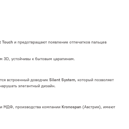
и предотвращают появление отпечатков пальцев
t
Touch
ом 3D, устойчивы к бытовым царапинам.
тся встроенный доводчик
, который позволяет
Silent System
 нарушать элегантный дизайн.
 и МДФ, производства компании
(Австрия), имеют
Kronospan