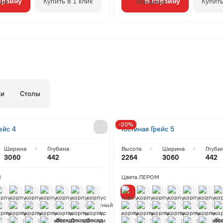
орзину
Купить в 1 клик
В корзину
Купить
ки
Столы
-20%
ейс 4
Гостиная Грейс 5
Ширина
Глубина
Высота
Ширина
Глуби
3060
442
2264
3060
442
М
Цвета ЛЕРОМ