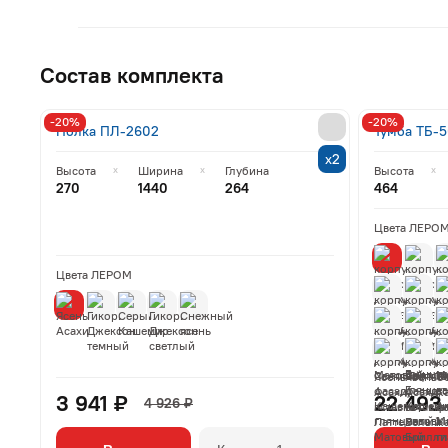
Состав комплекта
-20%
-20%
Полка ПЛ-2602
Тумба ТБ-
х2
Высота
Ширина
Глубина
Высота
270
1440
264
464
Цвета ЛЕРО
Цвета ЛЕРОМ
3 941 ₽
22 493
4 926 ₽