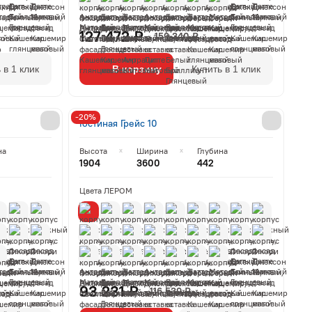
127 472 ₽
159 340 ₽
 в 1 клик
В корзину
Купить в 1 клик
-20%
Гостиная Грейс 10
на
Высота
Ширина
Глубина
1904
3600
442
Цвета ЛЕРОМ
93 231 ₽
116 539 ₽