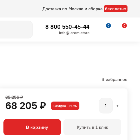
Доставка по Москве и сборка
бесплатно
8 800 550-45-44
0
0
info@lerom.store
В избранное
85 256 ₽
68 205 ₽
Скидка –20%
–
+
Детские
Стелла
В корзину
Купить в 1 клик