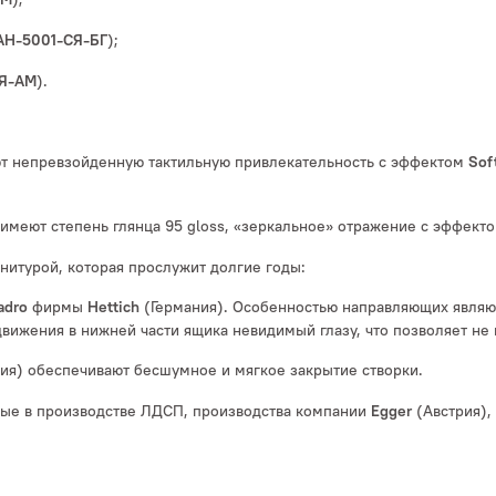
);
АН-5001-СЯ-БГ
).
СЯ-АМ
 непревзойденную тактильную привлекательность с эффектом
Sof
имеют степень глянца 95 gloss, «зеркальное» отражение с эффект
нитурой, которая прослужит долгие годы:
фирмы
(Германия). Особенностью направляющих являю
adro
Hettich
вижения в нижней части ящика невидимый глазу, что позволяет не
ия) обеспечивают бесшумное и мягкое закрытие створки.
мые в производстве ЛДСП, производства компании
(Австрия),
Egge
r