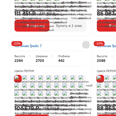
111 451 ₽
85 087
139 314 ₽
В корзину
Купить в 1 клик
В к
-20%
-20%
Гостиная Грейс 7
Гостиная Гр
Высота
Ширина
Глубина
Высота
2264
2700
442
2086
Цвета ЛЕРОМ
Цвета ЛЕРО
104 579 ₽
88 853
130 724 ₽