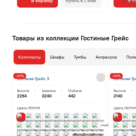
В корзину
Купить в 1 клик
В к
Товары из коллекции Гостиные Грейс
Комплекты
Шкафы
Тумбы
Антресоли
Пол
-20%
-20%
Гостиная Грейс 3
Гостиная Гр
Высота
Ширина
Глубина
Высота
2264
3240
442
2140
Цвета ЛЕРОМ
Цвета ЛЕРО