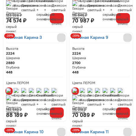
123 024 ₽
116 846 ₽
74 574 ₽
70 987 ₽
-39%
-39%
Гостиная Карина 3
Гостиная Карина 9
Высота
Высота
2224
2224
Ширина
Ширина
2880
2700
Глубина
Глубина
448
448
Цвета ЛЕРОМ
Цвета ЛЕРОМ
145 649 ₽
115 018 ₽
88 189 ₽
70 089 ₽
-39%
-39%
Гостиная Карина 10
Гостиная Карина 11