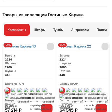
Товары из коллекции Гостиные Карина
Комплекты
Шкафы
Тумбы
Антресоли
Полки
-39%
-39%
Гостиная Карина 13
Гостиная Карина 22
Высота
Высота
2224
2224
Ширина
Ширина
2700
2880
Глубина
Глубина
448
448
Цвета ЛЕРОМ
Цвета ЛЕРОМ
93 293 ₽
105 680 ₽
57 214 ₽
64 345 ₽