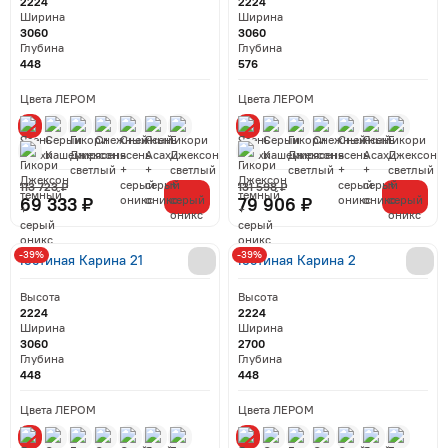
2224
2224
Ширина
Ширина
3060
3060
Глубина
Глубина
448
576
Цвета ЛЕРОМ
Цвета ЛЕРОМ
113 723 ₽
131 598 ₽
69 333 ₽
79 906 ₽
-39%
-39%
Гостиная Карина 21
Гостиная Карина 2
Высота
Высота
2224
2224
Ширина
Ширина
3060
2700
Глубина
Глубина
448
448
Цвета ЛЕРОМ
Цвета ЛЕРОМ