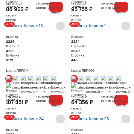
142 303 ₽
157 531 ₽
86 902 ₽
95 755 ₽
-40%
-39%
Гостиная Карина 18
Гостиная Карина 1
Высота
Высота
2224
2224
Ширина
Ширина
3196
3240
Глубина
Глубина
1679
448
Цвета ЛЕРОМ
Цвета ЛЕРОМ
178 293 ₽
105 694 ₽
107 851 ₽
64 356 ₽
-39%
-39%
Гостиная Карина 24
Гостиная Карина 23
Высота
Высота