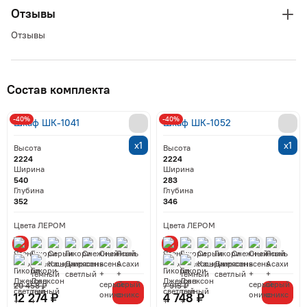
Отзывы
Отзывы
Состав комплекта
-40%
-40%
Шкаф ШК-1041
Шкаф ШК-1052
х1
х1
Высота
Высота
2224
2224
Ширина
Ширина
540
283
Глубина
Глубина
352
346
Цвета ЛЕРОМ
Цвета ЛЕРОМ
20 458 ₽
7 915 ₽
12 274 ₽
4 748 ₽