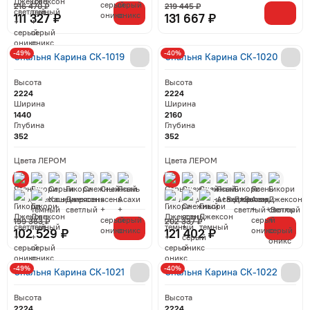
216 470 ₽
219 445 ₽
111 327 ₽
131 667 ₽
-49%
-40%
Спальня Карина СК-1019
Спальня Карина СК-1020
Высота
Высота
2224
2224
Ширина
Ширина
1440
2160
Глубина
Глубина
352
352
Цвета ЛЕРОМ
Цвета ЛЕРОМ
199 363 ₽
202 337 ₽
102 529 ₽
121 402 ₽
-49%
-40%
Спальня Карина СК-1021
Спальня Карина СК-1022
Высота
Высота
2224
2224