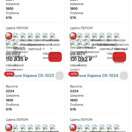
Ширина
Ширина
1800
1800
Глубина
Глубина
576
576
Цвета ЛЕРОМ
Цвета ЛЕРОМ
215 512 ₽
218 487 ₽
110 835 ₽
131 092 ₽
-49%
-40%
Спальня Карина СК-1023
Спальня Карина СК-1024
Высота
Высота
2224
2224
Ширина
Ширина
1800
1800
Глубина
Глубина
576
576
Цвета ЛЕРОМ
Цвета ЛЕРОМ