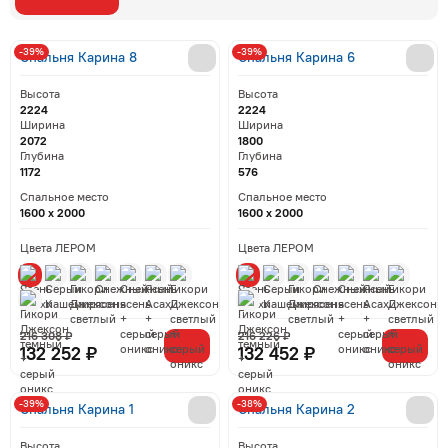
-39%
-39%
Спальня Карина 8
Спальня Карина 6
Высота
Высота
2224
2224
Ширина
Ширина
2072
1800
Глубина
Глубина
1172
576
Спальное место
Спальное место
1600 x 2000
1600 x 2000
Цвета ЛЕРОМ
Цвета ЛЕРОМ
216 308 ₽
216 226 ₽
132 252 ₽
132 452 ₽
-39%
-38%
Спальня Карина 1
Спальня Карина 2
Высота
Высота