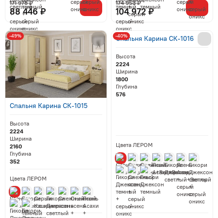
171 978 ₽
174 953 ₽
88 446 ₽
104 972 ₽
-49%
-40%
Спальня Карина СК-1016
Высота
2224
Ширина
1800
Глубина
576
Спальня Карина СК-1015
Высота
2224
Ширина
Цвета ЛЕРОМ
2160
Глубина
352
Цвета ЛЕРОМ