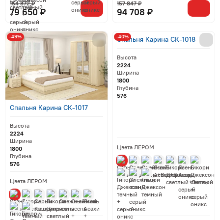
154 872 ₽
157 847 ₽
79 650 ₽
94 708 ₽
-49%
-40%
Спальня Карина СК-1018
Высота
2224
Ширина
1800
Глубина
576
Спальня Карина СК-1017
Высота
2224
Ширина
Цвета ЛЕРОМ
1800
Глубина
576
Цвета ЛЕРОМ