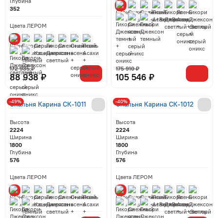
Глубина
352
Цвета ЛЕРОМ
172 935 ₽
175 910 ₽
88 938 ₽
105 546 ₽
-49%
-40%
Спальня Карина СК-1011
Спальня Карина СК-1012
Высота
Высота
2224
2224
Ширина
Ширина
1800
1800
Глубина
Глубина
576
576
Цвета ЛЕРОМ
Цвета ЛЕРОМ