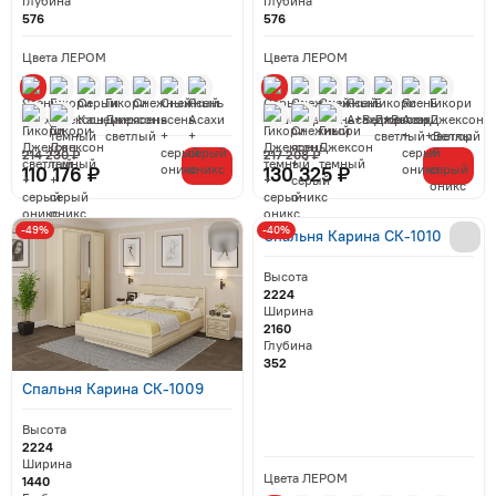
Глубина
Глубина
576
576
Цвета ЛЕРОМ
Цвета ЛЕРОМ
214 230 ₽
217 208 ₽
110 176 ₽
130 325 ₽
-49%
-40%
Спальня Карина СК-1010
Высота
2224
Ширина
2160
Глубина
352
Спальня Карина СК-1009
Высота
2224
Ширина
Цвета ЛЕРОМ
1440