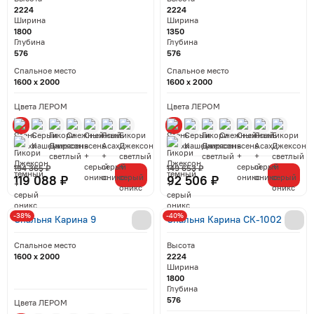
2224
2224
Ширина
Ширина
1800
1350
Глубина
Глубина
576
576
Спальное место
Спальное место
1600 x 2000
1600 x 2000
Цвета ЛЕРОМ
Цвета ЛЕРОМ
194 365 ₽
149 653 ₽
119 088 ₽
92 506 ₽
-38%
-40%
Спальня Карина 9
Спальня Карина СК-1002
Спальное место
Высота
1600 x 2000
2224
Ширина
1800
Глубина
576
Цвета ЛЕРОМ