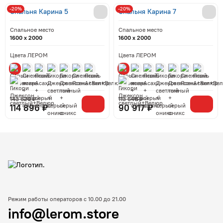
-20%
-20%
Спальня Карина 5
Спальня Карина 7
Спальное место
Спальное место
1600 x 2000
1600 x 2000
Цвета ЛЕРОМ
Цвета ЛЕРОМ
143 620 ₽
113 646 ₽
114 896 ₽
90 917 ₽
Режим работы операторов с 10.00 до 21.00
info@lerom.store