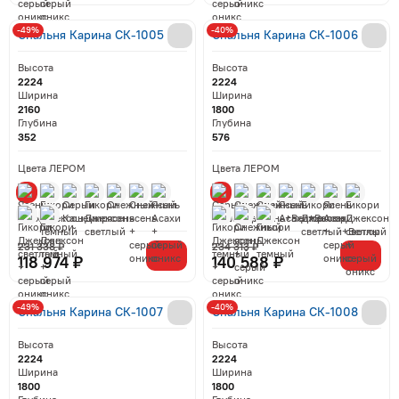
-49%
-40%
Спальня Карина СК-1005
Спальня Карина СК-1006
Высота
Высота
2224
2224
Ширина
Ширина
2160
1800
Глубина
Глубина
352
576
Цвета ЛЕРОМ
Цвета ЛЕРОМ
231 338 ₽
234 313 ₽
118 974 ₽
140 588 ₽
-49%
-40%
Спальня Карина СК-1007
Спальня Карина СК-1008
Высота
Высота
2224
2224
Ширина
Ширина
1800
1800