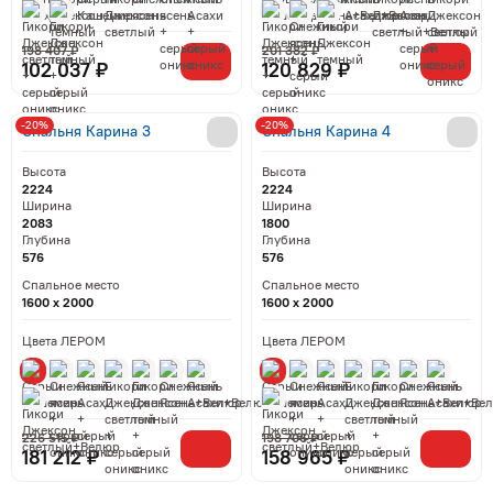
198 407 ₽
201 382 ₽
102 037 ₽
120 829 ₽
-20%
-20%
Спальня Карина 3
Спальня Карина 4
Высота
Высота
2224
2224
Ширина
Ширина
2083
1800
Глубина
Глубина
576
576
Спальное место
Спальное место
1600 x 2000
1600 x 2000
Цвета ЛЕРОМ
Цвета ЛЕРОМ
226 515 ₽
198 706 ₽
181 212 ₽
158 965 ₽