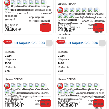
Цвета ЛЕРОМ
120 658 ₽
235 267 ₽
74 861 ₽
141 160 ₽
-49%
-40%
Спальня Карина СК-1003
Спальня Карина СК-1004
Высота
Высота
2224
2224
Ширина
Ширина
1800
1440
Глубина
Глубина
576
352
Цвета ЛЕРОМ
Цвета ЛЕРОМ
215 187 ₽
218 163 ₽
110 668 ₽
130 898 ₽