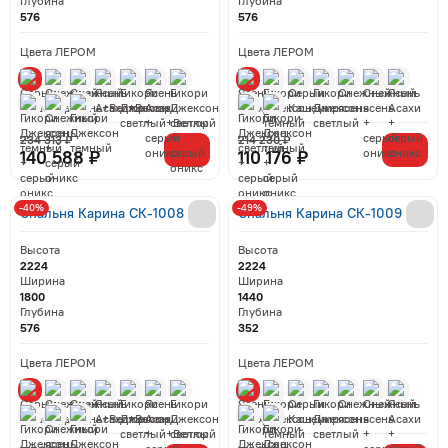
Глубина
Глубина
576
576
Цвета ЛЕРОМ
Цвета ЛЕРОМ
234 313 ₽
214 230 ₽
140 588 ₽
110 176 ₽
-40%
-49%
Спальня Карина СК-1008
Спальня Карина СК-1009
Высота
Высота
2224
2224
Ширина
Ширина
1800
1440
Глубина
Глубина
576
352
Цвета ЛЕРОМ
Цвета ЛЕРОМ