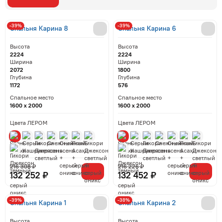
-39%
-39%
Спальня Карина 8
Спальня Карина 6
Высота
Высота
2224
2224
Ширина
Ширина
2072
1800
Глубина
Глубина
1172
576
Спальное место
Спальное место
1600 x 2000
1600 x 2000
Цвета ЛЕРОМ
Цвета ЛЕРОМ
216 308 ₽
216 226 ₽
132 252 ₽
132 452 ₽
-39%
-38%
Спальня Карина 1
Спальня Карина 2
Высота
Высота