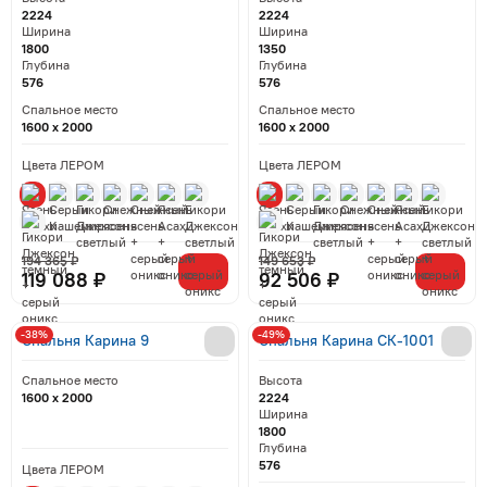
2224
2224
Ширина
Ширина
1800
1350
Глубина
Глубина
576
576
Спальное место
Спальное место
1600 x 2000
1600 x 2000
Цвета ЛЕРОМ
Цвета ЛЕРОМ
194 365 ₽
149 653 ₽
119 088 ₽
92 506 ₽
-38%
-49%
Спальня Карина 9
Спальня Карина СК-1001
Спальное место
Высота
1600 x 2000
2224
Ширина
1800
Глубина
576
Цвета ЛЕРОМ