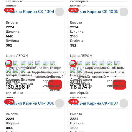
-40%
-49%
Спальня Карина СК-1004
Спальня Карина СК-1005
Высота
Высота
2224
2224
Ширина
Ширина
1440
2160
Глубина
Глубина
352
352
Цвета ЛЕРОМ
Цвета ЛЕРОМ
218 163 ₽
231 338 ₽
130 898 ₽
118 974 ₽
-40%
-49%
Спальня Карина СК-1006
Спальня Карина СК-1007
Высота
Высота
2224
2224
Ширина
Ширина
1800
1800