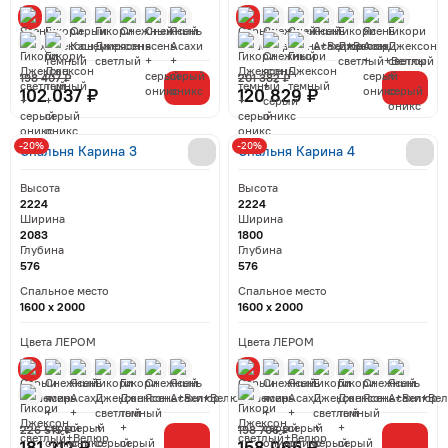
198 407 ₽
201 382 ₽
102 037 ₽
120 829 ₽
-20%
-20%
Спальня Карина 3
Спальня Карина 4
Высота
Высота
2224
2224
Ширина
Ширина
2083
1800
Глубина
Глубина
576
576
Спальное место
Спальное место
1600 x 2000
1600 x 2000
Цвета ЛЕРОМ
Цвета ЛЕРОМ
226 515 ₽
198 706 ₽