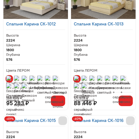
Спальня Карина СК-1012
Спальня Карина СК-1013
Высота
Высота
2224
2224
Ширина
Ширина
1800
1800
Глубина
Глубина
576
576
Цвета ЛЕРОМ
Цвета ЛЕРОМ
158 805 ₽
171 978 ₽
95 283 ₽
88 446 ₽
-49%
-40%
Спальня Карина СК-1015
Спальня Карина СК-1016
Высота
Высота
2224
2224