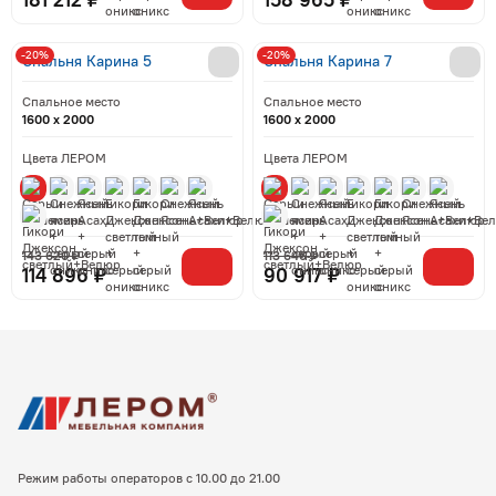
181 212 ₽
158 965 ₽
-20%
-20%
Спальня Карина 5
Спальня Карина 7
Спальное место
Спальное место
1600 x 2000
1600 x 2000
Цвета ЛЕРОМ
Цвета ЛЕРОМ
143 620 ₽
113 646 ₽
114 896 ₽
90 917 ₽
Режим работы операторов с 10.00 до 21.00