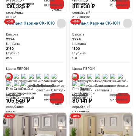
217 208 ₽
172 935 ₽
130 325 ₽
88 938 ₽
-40%
-49%
Спальня Карина СК-1010
Спальня Карина СК-1011
Высота
Высота
2224
2224
Ширина
Ширина
2160
1800
Глубина
Глубина
352
576
Цвета ЛЕРОМ
Цвета ЛЕРОМ
175 910 ₽
155 830 ₽
105 546 ₽
80 141 ₽
-40%
-49%