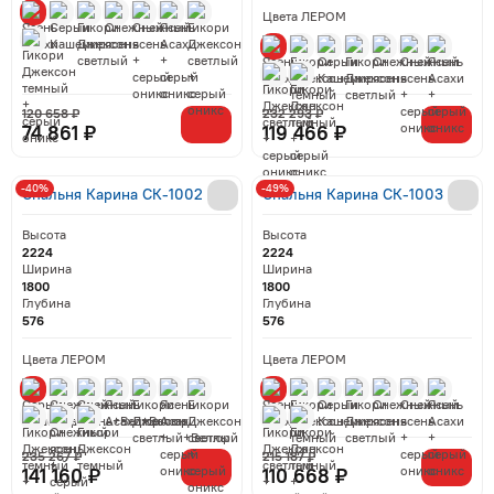
Цвета ЛЕРОМ
120 658 ₽
232 293 ₽
74 861 ₽
119 466 ₽
-40%
-49%
Спальня Карина СК-1002
Спальня Карина СК-1003
Высота
Высота
2224
2224
Ширина
Ширина
1800
1800
Глубина
Глубина
576
576
Цвета ЛЕРОМ
Цвета ЛЕРОМ
235 267 ₽
215 187 ₽
141 160 ₽
110 668 ₽