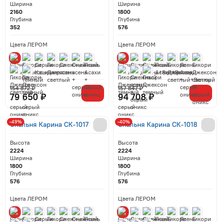
Ширина
Ширина
2160
1800
Глубина
Глубина
352
576
Цвета ЛЕРОМ
Цвета ЛЕРОМ
154 872 ₽
157 847 ₽
79 650 ₽
94 708 ₽
-49%
-40%
Спальня Карина СК-1017
Спальня Карина СК-1018
Высота
Высота
2224
2224
Ширина
Ширина
1800
1800
Глубина
Глубина
576
576
Цвета ЛЕРОМ
Цвета ЛЕРОМ