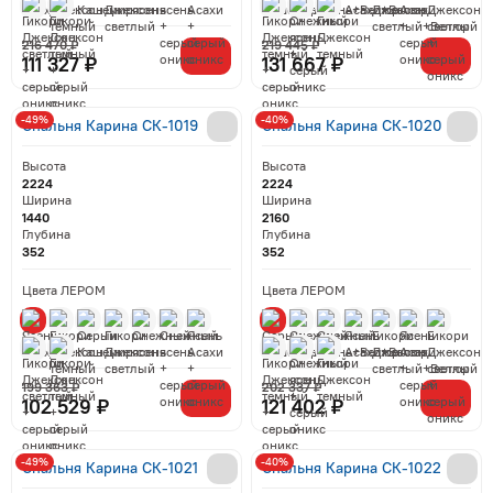
216 470 ₽
219 445 ₽
111 327 ₽
131 667 ₽
-49%
-40%
Спальня Карина СК-1019
Спальня Карина СК-1020
Высота
Высота
2224
2224
Ширина
Ширина
1440
2160
Глубина
Глубина
352
352
Цвета ЛЕРОМ
Цвета ЛЕРОМ
199 363 ₽
202 337 ₽
102 529 ₽
121 402 ₽
-49%
-40%
Спальня Карина СК-1021
Спальня Карина СК-1022